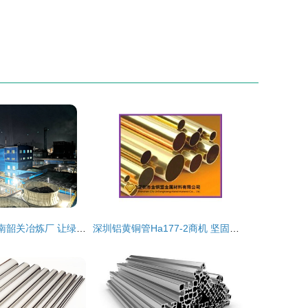
风采录 | 中金岭南韶关冶炼厂 让绿色成为转型升级高质量发展的鲜明底色
深圳铝黄铜管Ha177-2商机 坚固耐用，抢占有色市场先机